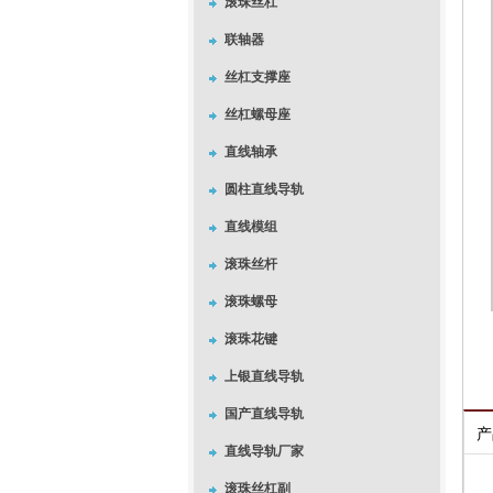
滚珠丝杠
联轴器
丝杠支撑座
丝杠螺母座
直线轴承
圆柱直线导轨
直线模组
滚珠丝杆
滚珠螺母
滚珠花键
上银直线导轨
国产直线导轨
产
直线导轨厂家
滚珠丝杠副