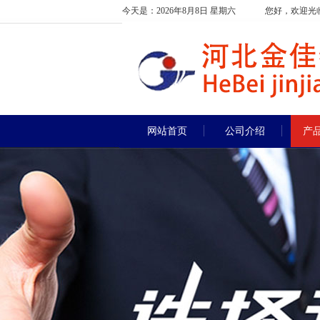
今天是：2026年8月8日 星期六
您好，欢迎光
网站首页
公司介绍
产