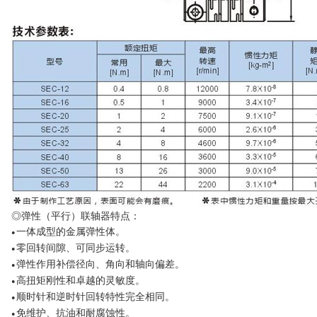
◎弹性（平行）联轴器特点：
一体成型的金属弹性体。
●
零回转间隙、可同步运转。
●
弹性作用补偿径向、角向和轴向偏差。
●
高扭矩刚性和卓越的灵敏度。
●
顺时针和逆时针回转特性完全相同。
●
免维护、抗油和耐腐蚀性。
●