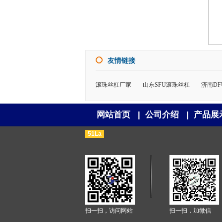
友情链接
滚珠丝杠厂家
山东SFU滚珠丝杠
济南D
网站首页
|
公司介绍
|
产品展
51La
扫一扫，访问网站
扫一扫，加微信