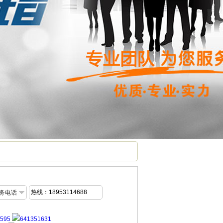
热线：18953114688
服务电话
595
641351631