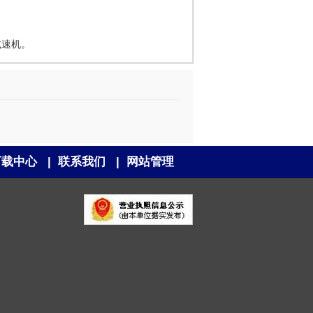
减速机。
下载中心
|
联系我们
|
网站管理