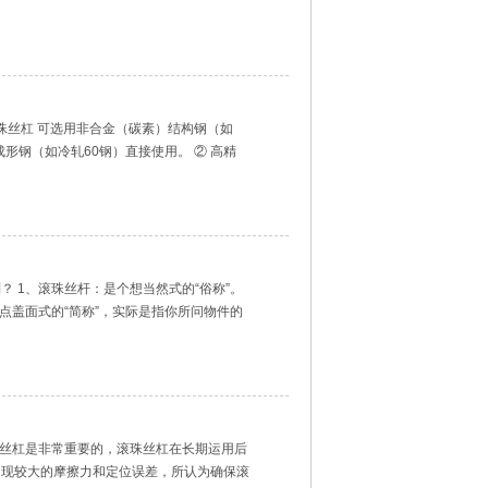
珠丝杠 可选用非合金（碳素）结构钢（如
形钢（如冷轧60钢）直接使用。 ② 高精
 1、滚珠丝杆：是个想当然式的“俗称”。
点盖面式的“简称”，实际是指你所问物件的
珠丝杠是非常重要的，滚珠丝杠在长期运用后
出现较大的摩擦力和定位误差，所认为确保滚