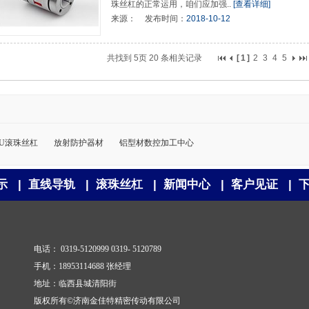
珠丝杠的正常运用，咱们应加强..
[查看详细]
来源：
发布时间：
2018-10-12
共找到
5页
20
条相关记录
[
1
]
2
3
4
5
FU滚珠丝杠
放射防护器材
铝型材数控加工中心
示
|
直线导轨
|
滚珠丝杠
|
新闻中心
|
客户见证
|
电话： 0319-5120999 0319- 5120789
手机：18953114688 张经理
地址：临西县城清阳街
版权所有©济南金佳特精密传动有限公司