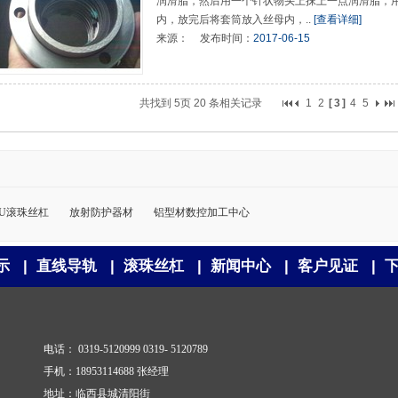
润滑脂，然后用一个针状物头上抹上一点润滑脂，
内，放完后将套筒放入丝母内，..
[查看详细]
来源：
发布时间：
2017-06-15
共找到
5页
20
条相关记录
1
2
[
3
]
4
5
FU滚珠丝杠
放射防护器材
铝型材数控加工中心
示
|
直线导轨
|
滚珠丝杠
|
新闻中心
|
客户见证
|
电话： 0319-5120999 0319- 5120789
手机：18953114688 张经理
地址：临西县城清阳街